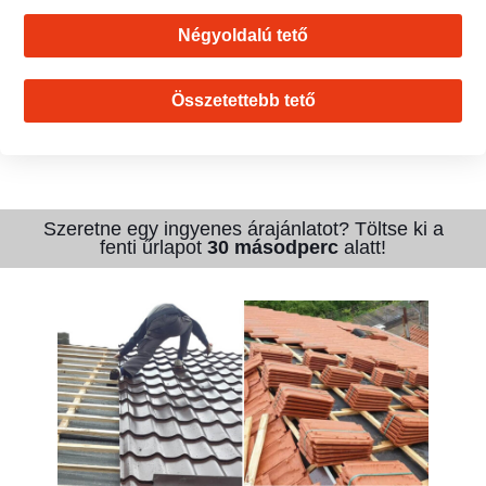
Négyoldalú tető
Összetettebb tető
Szeretne egy ingyenes árajánlatot? Töltse ki a
fenti űrlapot
30 másodperc
alatt!