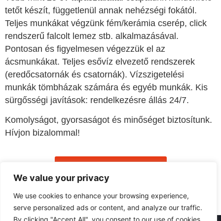
tetőt készít, függetlenül annak nehézségi fokától.
Teljes munkákat végzünk fém/kerámia cserép, click
rendszerű falcolt lemez stb. alkalmazásával.
Pontosan és figyelmesen végezzük el az
ácsmunkákat. Teljes esővíz elvezető rendszerek
(eredőcsatornák és csatornák). Vízszigetelési
munkák tömbházak számára és egyéb munkák. Kis
sürgősségi javítások: rendelkezésre állás 24/7.
Komolyságot, gyorsaságot és minőséget biztosítunk.
Hívjon bizalommal!
Kérjen Ingyenes Árajánlatot
We value your privacy
We use cookies to enhance your browsing experience,
serve personalized ads or content, and analyze our traffic.
By clicking "Accept All", you consent to our use of cookies.