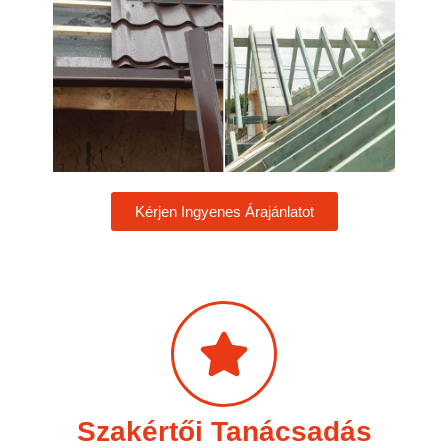
Kérjen Ingyenes Árajánlatot
Szakértői Tanácsadás