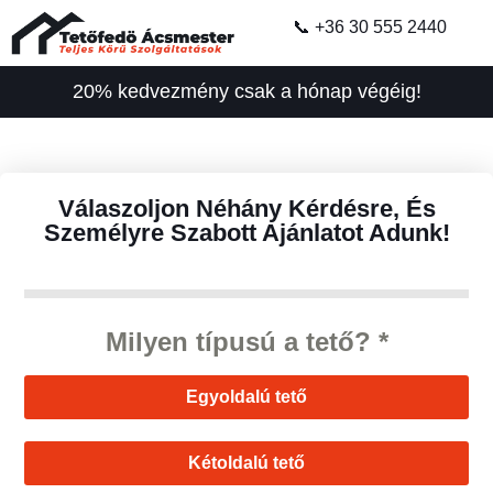
📞 +36 30 555 2440
20% kedvezmény csak a hónap végéig!
Válaszoljon Néhány Kérdésre, És
Személyre Szabott Ajánlatot Adunk!
Milyen típusú a tető?
*
Egyoldalú tető
Kétoldalú tető